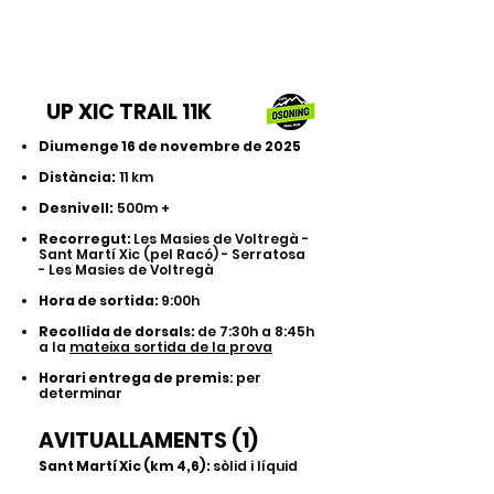
UP XIC TRAIL
UP XIC TRAIL 11K
Diumenge 16 de novembre de 2025
Distància:
11 km
Desnivell:
500m +
Recorregut:
Les Masies de Voltregà -
Sant Martí Xic (pel Racó) - Serratosa
- Les Masies de Voltregà
Hora de sortida:
9:00h
Recollida de dorsals:
de 7:30h a 8:45h
a la
mateixa sortida de la prova
Horari entrega de premis
: per
determinar
AVITUALLAMENTS (1)
Sant Martí Xic (km 4,6):
sòlid i líquid